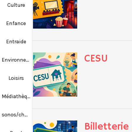
Culture
Enfance
Entraide
CESU
Environnement
Loisirs
Médiathèque
sonos/chapiteaux
Billetterie